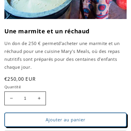
Ouvrir
le
Une marmite et un réchaud
média
1
dans
Un don de 250 € permetd’acheter une marmite et un
une
fenêtre
réchaud pour une cuisine Mary's Meals, où des repas
modale
nutritifs sont préparés pour des centaines d'enfants
chaque jour.
Prix
€250,00 EUR
habituel
Quantité
Réduire
Augmenter
la
la
quantité
quantité
de
de
Ajouter au panier
Une
Une