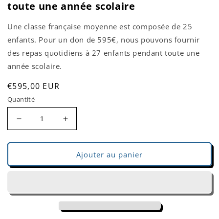
toute une année scolaire
dans
une
fenêtre
Une classe française moyenne est composée de 25
modale
enfants. Pour un don de 595€, nous pouvons fournir
des repas quotidiens à 27 enfants pendant toute une
année scolaire.
Prix
€595,00 EUR
habituel
Quantité
Réduire
Augmenter
la
la
quantité
quantité
de
de
Ajouter au panier
Des
Des
repas
repas
pour
pour
une
une
classe
classe
pendant
pendant