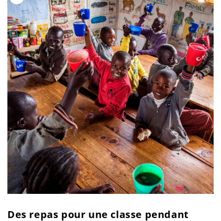
produits
Ouvrir
le
Des repas pour une classe pendant
média
1